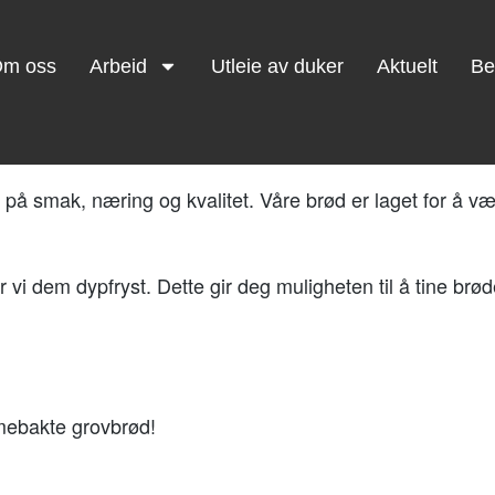
m oss
Arbeid
Utleie av duker
Aktuelt
Be
Arbeid, aktivitet og trivsel
 smak, næring og kvalitet. Våre brød er laget for å vær
vi dem dypfryst. Dette gir deg muligheten til å tine brøde
mmebakte grovbrød!